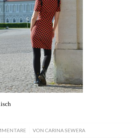
isch
MMENTARE
/
VON
CARINA SEWERA