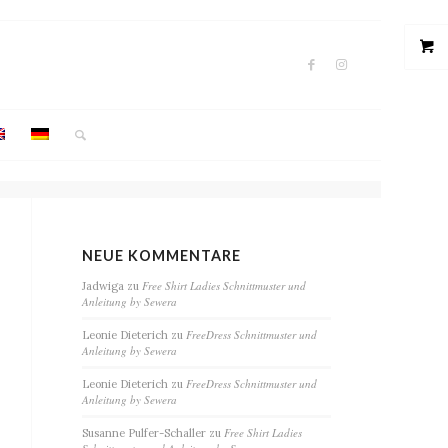
NEUE KOMMENTARE
Free Shirt Ladies Schnittmuster und
Jadwiga
zu
Anleitung by Sewera
FreeDress Schnittmuster und
Leonie Dieterich
zu
Anleitung by Sewera
FreeDress Schnittmuster und
Leonie Dieterich
zu
Anleitung by Sewera
Free Shirt Ladies
Susanne Pulfer-Schaller
zu