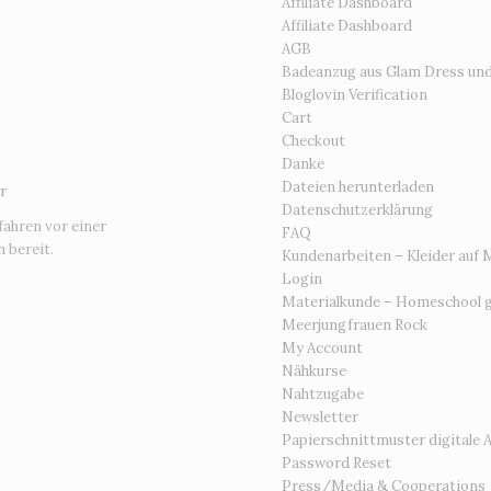
Affiliate Dashboard
Affiliate Dashboard
AGB
Badeanzug aus Glam Dress un
Bloglovin Verification
Cart
Checkout
Danke
Dateien herunterladen
r
Datenschutzerklärung
fahren vor einer
FAQ
 bereit.
Kundenarbeiten – Kleider auf 
Login
Materialkunde – Homeschool g
Meerjungfrauen Rock
My Account
Nähkurse
Nahtzugabe
Newsletter
Papierschnittmuster digitale 
Password Reset
Press/Media & Cooperations