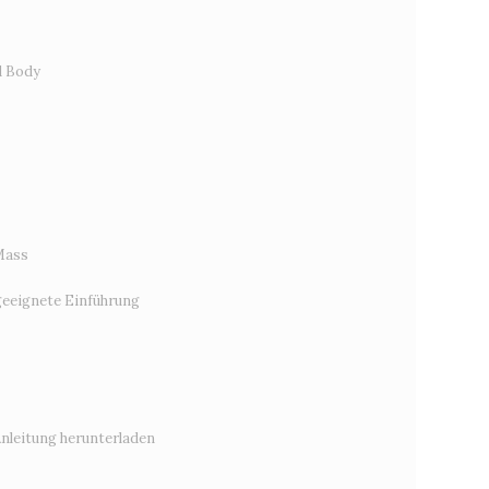
d Body
Mass
eeignete Einführung
Anleitung herunterladen