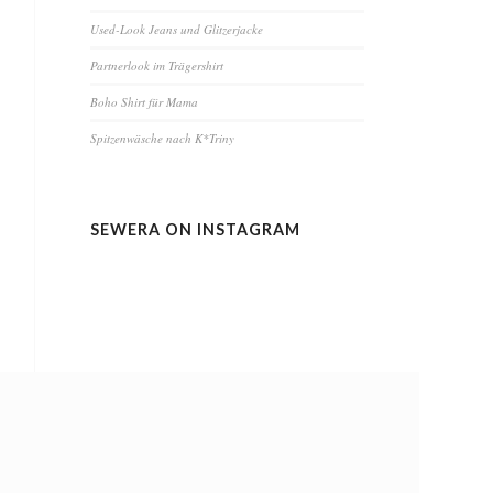
Used-Look Jeans und Glitzerjacke
Partnerlook im Trägershirt
Boho Shirt für Mama
Spitzenwäsche nach K*Triny
SEWERA ON INSTAGRAM