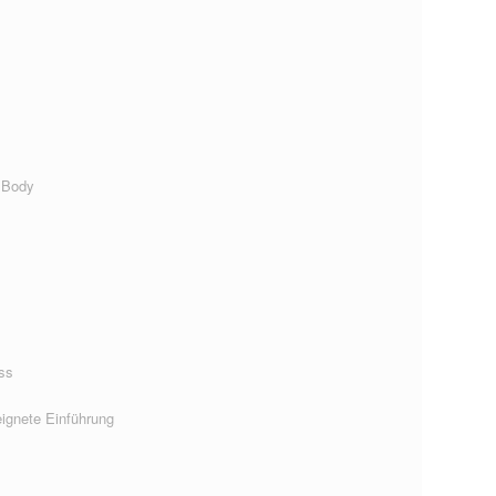
 Body
ss
ignete Einführung