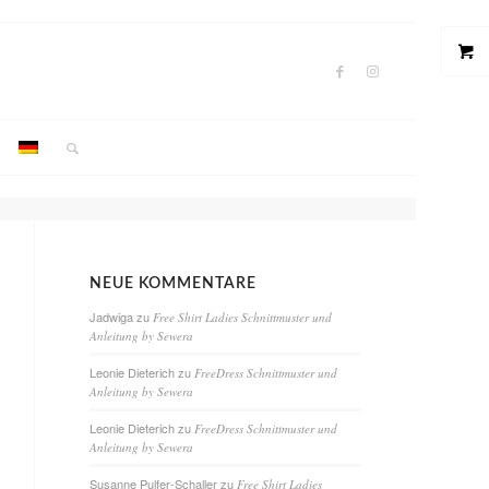
NEUE KOMMENTARE
Jadwiga
zu
Free Shirt Ladies Schnittmuster und
Anleitung by Sewera
Leonie Dieterich
zu
FreeDress Schnittmuster und
Anleitung by Sewera
Leonie Dieterich
zu
FreeDress Schnittmuster und
Anleitung by Sewera
Susanne Pulfer-Schaller
zu
Free Shirt Ladies