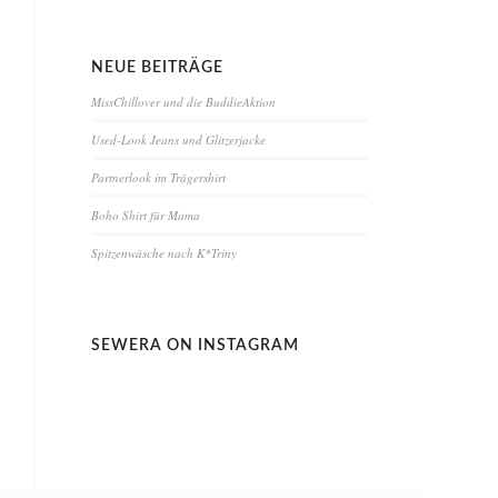
NEUE BEITRÄGE
MissChillover und die BuddieAktion
Used-Look Jeans und Glitzerjacke
Partnerlook im Trägershirt
Boho Shirt für Mama
Spitzenwäsche nach K*Triny
SEWERA ON INSTAGRAM