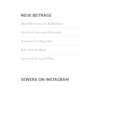
NEUE BEITRÄGE
MissChillover und die BuddieAktion
Used-Look Jeans und Glitzerjacke
Partnerlook im Trägershirt
Boho Shirt für Mama
Spitzenwäsche nach K*Triny
SEWERA ON INSTAGRAM