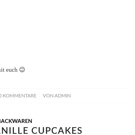
it euch 😉
/
0 KOMMENTARE
VON
ADMIN
BACKWAREN
ANILLE CUPCAKES