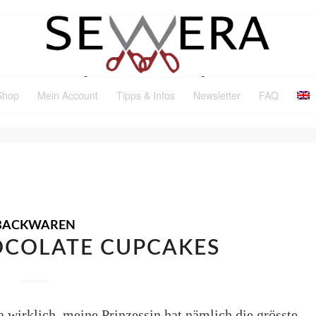
Shop
Mein Account
Tipps & Infos
Newsletter
FAQ
R: REZEPT FROSTING
BACKWAREN
COLATE CUPCAKES
ja wirklich, meine Prinzessin hat nämlich die grösste