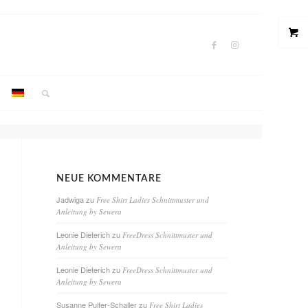
NEUE KOMMENTARE
Jadwiga
zu
Free Shirt Ladies Schnittmuster und
Anleitung by Sewera
Leonie Dieterich
zu
FreeDress Schnittmuster und
Anleitung by Sewera
Leonie Dieterich
zu
FreeDress Schnittmuster und
Anleitung by Sewera
Susanne Pulfer-Schaller
zu
Free Shirt Ladies