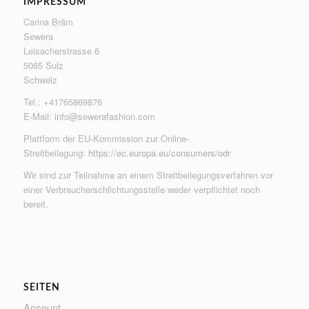
IMPRESSUM
Carina Bräm
Sewera
Leisacherstrasse 6
5085 Sulz
Schweiz
Tel.: +41765869876
E-Mail:
info@sewerafashion.com
Plattform der EU-Kommission zur Online-
Streitbeilegung:
https://ec.europa.eu/consumers/odr
Wir sind zur Teilnahme an einem Streitbeilegungsverfahren vor
einer Verbraucherschlichtungsstelle weder verpflichtet noch
bereit.
SEITEN
Account