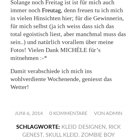
Solange noch Freitag ist ist für mich auch
immer noch
Freutag
, denn freuen tu ich mich
in vielen Hinsichten hier; für die Gewinnerin,
für mich selbst (ja ich weiss dass sich das
total egoistisch liest, aber manchmal muss das
sein..) und natürlich vorallem über meine
Fotos! Vielen Dank MICHÉLE für’s
mitnehmen :-*
Damit verabschiede ich mich ins
wohlverdiente Wochenende, geniesst das
Wetter!
/
/
JUNI 6, 2014
0 KOMMENTARE
VON
ADMIN
SCHLAGWORTE:
KLEID DESIGNEN
,
RICK
GENEST
,
SKULL KLEID
,
ZOMBIE BOY