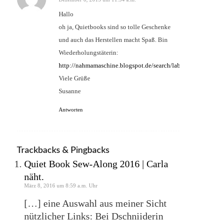
sagte:
Hallo
oh ja, Quietbooks sind so tolle Geschenke
und auch das Herstellen macht Spaß. Bin
Wiederholungstäterin:
http://nahmamaschine.blogspot.de/search/label/Quietbook
Viele Grüße
Susanne
Antworten
Trackbacks & Pingbacks
Quiet Book Sew-Along 2016 | Carla
näht.
März 8, 2016 um 8:59 a.m. Uhr
[…] eine Auswahl aus meiner Sicht
nützlicher Links: Bei Dschniiderin