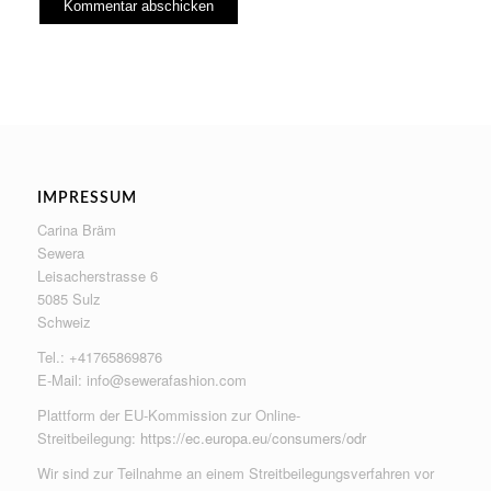
IMPRESSUM
Carina Bräm
Sewera
Leisacherstrasse 6
5085 Sulz
Schweiz
Tel.: +41765869876
E-Mail:
info@sewerafashion.com
Plattform der EU-Kommission zur Online-
Streitbeilegung:
https://ec.europa.eu/consumers/odr
Wir sind zur Teilnahme an einem Streitbeilegungsverfahren vor