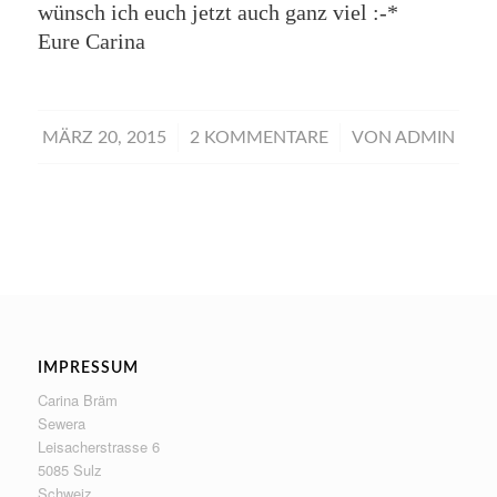
wünsch ich euch jetzt auch ganz viel :-*
Eure Carina
/
/
MÄRZ 20, 2015
2 KOMMENTARE
VON
ADMIN
IMPRESSUM
Carina Bräm
Sewera
Leisacherstrasse 6
5085 Sulz
Schweiz