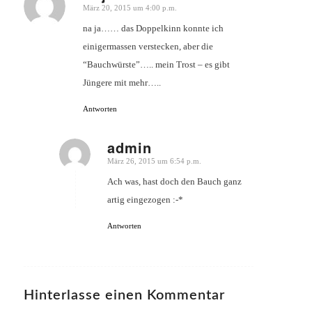
März 20, 2015 um 4:00 p.m.
sagte:
na ja…… das Doppelkinn konnte ich
einigermassen verstecken, aber die
“Bauchwürste”….. mein Trost – es gibt
Jüngere mit mehr…..
Antworten
admin
März 26, 2015 um 6:54 p.m.
sagte:
Ach was, hast doch den Bauch ganz
artig eingezogen :-*
Antworten
Hinterlasse einen Kommentar