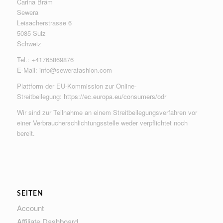
Carina Bräm
Sewera
Leisacherstrasse 6
5085 Sulz
Schweiz
Tel.: +41765869876
E-Mail:
info@sewerafashion.com
Plattform der EU-Kommission zur Online-
Streitbeilegung:
https://ec.europa.eu/consumers/odr
Wir sind zur Teilnahme an einem Streitbeilegungsverfahren vor
einer Verbraucherschlichtungsstelle weder verpflichtet noch
bereit.
SEITEN
Account
Affiliate Dashboard