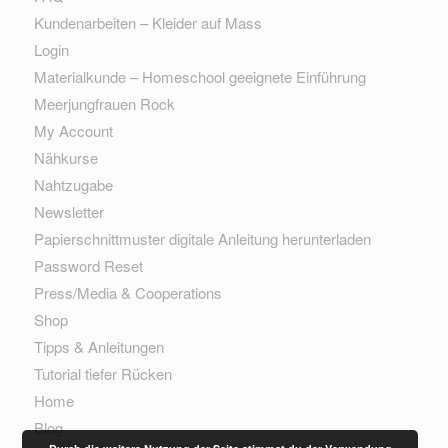
Kundenarbeiten – Kleider auf Mass
Login
Materialkunde – Homeschool geeignete Einführung
Meerjungfrauen Rock
My Account
Nähkurse
Nahtzugabe
Newsletter
Papierschnittmuster digitale Anleitung herunterladen
Password Reset
Press/Media & Cooperations
Shop
Tipps & Anleitungen
Tutorial tiefer Rücken
Home
Blog