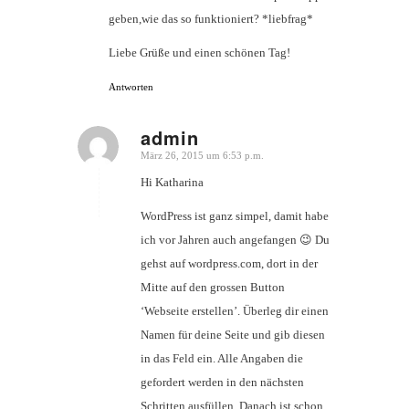
geben,wie das so funktioniert? *liebfrag*
Liebe Grüße und einen schönen Tag!
Antworten
admin
März 26, 2015 um 6:53 p.m.
sagte:
Hi Katharina
WordPress ist ganz simpel, damit habe
ich vor Jahren auch angefangen 😉 Du
gehst auf wordpress.com, dort in der
Mitte auf den grossen Button
‘Webseite erstellen’. Überleg dir einen
Namen für deine Seite und gib diesen
in das Feld ein. Alle Angaben die
gefordert werden in den nächsten
Schritten ausfüllen. Danach ist schon