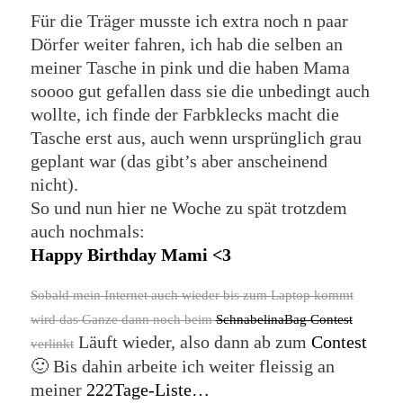
Für die Träger musste ich extra noch n paar
Dörfer weiter fahren, ich hab die selben an
meiner Tasche in pink und die haben Mama
soooo gut gefallen dass sie die unbedingt auch
wollte, ich finde der Farbklecks macht die
Tasche erst aus, auch wenn ursprünglich grau
geplant war (das gibt’s aber anscheinend
nicht).
So und nun hier ne Woche zu spät trotzdem
auch nochmals:
Happy Birthday Mami <3
Sobald mein Internet auch wieder bis zum Laptop kommt
wird das Ganze dann noch beim
SchnabelinaBag Contest
Läuft wieder, also dann ab zum
Contest
verlinkt
🙂 Bis dahin arbeite ich weiter fleissig an
meiner
222Tage-Liste…