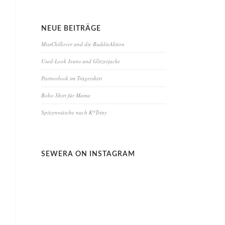
NEUE BEITRÄGE
MissChillover und die BuddieAktion
Used-Look Jeans und Glitzerjacke
Partnerlook im Trägershirt
Boho Shirt für Mama
Spitzenwäsche nach K*Triny
SEWERA ON INSTAGRAM