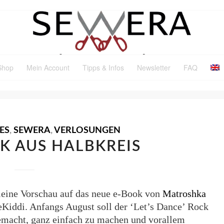
Shop
Mein Account
Tipps & Infos
Newsletter
FAQ
ES
,
SEWERA
,
VERLOSUNGEN
K AUS HALBKREIS
kleine Vorschau auf das neue e-Book von
Matroshka
Kiddi. Anfangs August soll der ‘Let’s Dance’ Rock
gemacht, ganz einfach zu machen und vorallem