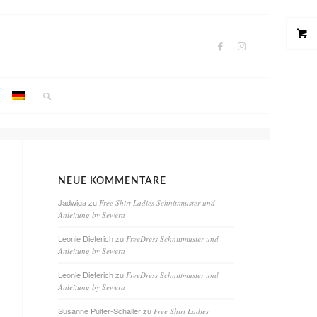
NEUE KOMMENTARE
Jadwiga
zu
Free Shirt Ladies Schnittmuster und
Anleitung by Sewera
Leonie Dieterich
zu
FreeDress Schnittmuster und
Anleitung by Sewera
Leonie Dieterich
zu
FreeDress Schnittmuster und
Anleitung by Sewera
Susanne Pulfer-Schaller
zu
Free Shirt Ladies