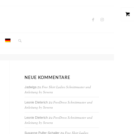
NEUE KOMMENTARE
Jadwiga
zu
Free Shirt Ladies Schnittmuster und
Anleitung by Sewera
Leonie Dieterich
zu
FreeDress Schnittmuster und
Anleitung by Sewera
Leonie Dieterich
zu
FreeDress Schnittmuster und
Anleitung by Sewera
Susanne Pulfer-Schaller
zu
Free Shirt Ladies