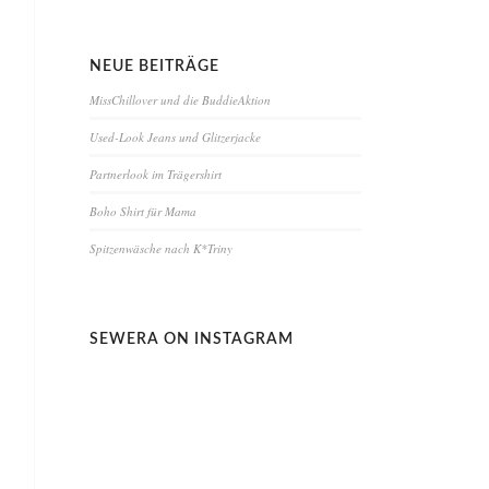
NEUE BEITRÄGE
MissChillover und die BuddieAktion
Used-Look Jeans und Glitzerjacke
Partnerlook im Trägershirt
Boho Shirt für Mama
Spitzenwäsche nach K*Triny
SEWERA ON INSTAGRAM