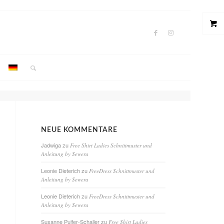
NEUE KOMMENTARE
Jadwiga
zu
Free Shirt Ladies Schnittmuster und
Anleitung by Sewera
Leonie Dieterich
zu
FreeDress Schnittmuster und
Anleitung by Sewera
Leonie Dieterich
zu
FreeDress Schnittmuster und
Anleitung by Sewera
Susanne Pulfer-Schaller
zu
Free Shirt Ladies