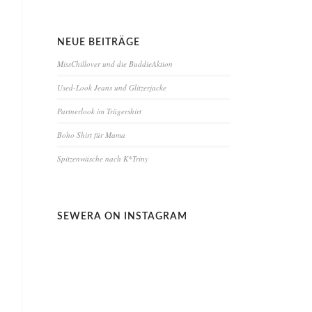
NEUE BEITRÄGE
MissChillover und die BuddieAktion
Used-Look Jeans und Glitzerjacke
Partnerlook im Trägershirt
Boho Shirt für Mama
Spitzenwäsche nach K*Triny
SEWERA ON INSTAGRAM