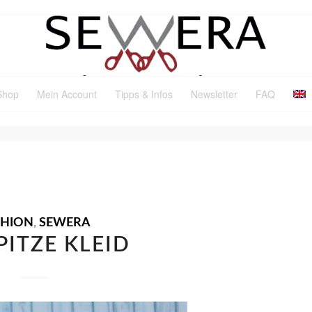
Shop
Mein Account
Tipps & Infos
Newsletter
FAQ
R: PHOTOSHOOTING
SHION
,
SEWERA
PITZE KLEID