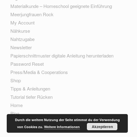
Materialkunde – Homeschool geeignete Einführung
Meerjungfrauen Rock
My Account
Nähkurse
Nahtzugabe
Newsletter
Papierschnittmuster digitale Anleitung herunterladen
Password Reset
Press/Media & Cooperations
Shop
Tipps & Anleitungen
Tutorial tiefer Rücken
Home
Blog
Durch die weitere Nutzung der Seite stimmst du der Verwendung
Akzeptieren
von Cookies zu.
Weitere Informationen