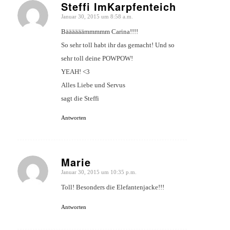
Steffi ImKarpfenteich
Januar 30, 2015 um 8:58 a.m.
sagte:
Bäääääämmmmm Carina!!!!
So sehr toll habt ihr das gemacht! Und so
sehr toll deine POWPOW!
YEAH! <3
Alles Liebe und Servus
sagt die Steffi
Antworten
Marie
Januar 30, 2015 um 10:35 p.m.
sagte:
Toll! Besonders die Elefantenjacke!!!
Antworten