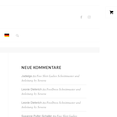
NEUE KOMMENTARE
Jadwiga
zu
Free Shirt Ladies Schnittmuster und
Anleitung by Sewera
Leonie Dieterich
zu
FreeDress Schnittmuster und
Anleitung by Sewera
Leonie Dieterich
zu
FreeDress Schnittmuster und
Anleitung by Sewera
Susanne Pulfer-Schaller
zu
Free Shirt Ladies