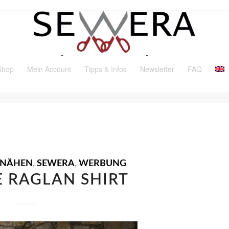
Shop
Mein Account
Tipps & Infos
Newsletter
FAQ
R: FEEL FREE RAGLAN
ENÄHEN
,
SEWERA
,
WERBUNG
E RAGLAN SHIRT