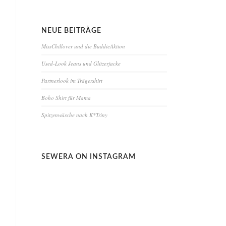
NEUE BEITRÄGE
MissChillover und die BuddieAktion
Used-Look Jeans und Glitzerjacke
Partnerlook im Trägershirt
Boho Shirt für Mama
Spitzenwäsche nach K*Triny
SEWERA ON INSTAGRAM