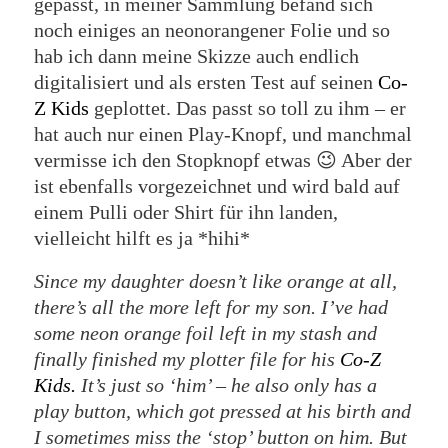
gepasst, in meiner Sammlung befand sich
noch einiges an neonorangener Folie und so
hab ich dann meine Skizze auch endlich
digitalisiert und als ersten Test auf seinen
Co-
Z Kids
geplottet. Das passt so toll zu ihm – er
hat auch nur einen Play-Knopf, und manchmal
vermisse ich den Stopknopf etwas 😉 Aber der
ist ebenfalls vorgezeichnet und wird bald auf
einem Pulli oder Shirt für ihn landen,
vielleicht hilft es ja *hihi*
Since my daughter doesn’t like orange at all,
there’s all the more left for my son. I’ve had
some neon orange foil left in my stash and
finally finished my plotter file for his
Co-Z
Kids.
It’s just so ‘him’ – he also only has a
play button, which got pressed at his birth and
I sometimes miss the ‘stop’ button on him. But