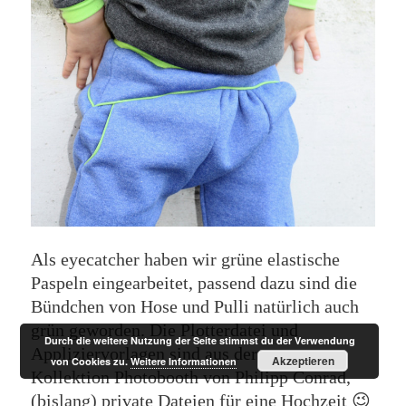
Als eyecatcher haben wir grüne elastische
Paspeln eingearbeitet, passend dazu sind die
Bündchen von Hose und Pulli natürlich auch
grün geworden. Die Plotterdatei und
Durch die weitere Nutzung der Seite stimmst du der Verwendung
Appliziervorlagen sind aus der
Akzeptieren
von Cookies zu.
Weitere Informationen
Kollektion Photobooth von Philipp Conrad,
(bislang) private Dateien für eine Hochzeit 😉