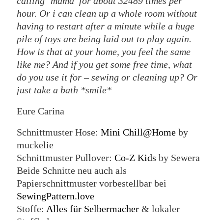
calling ‘mama’ for about 32489 times per
hour. Or i can clean up a whole room without
having to restart after a minute while a huge
pile of toys are being laid out to play again.
How is that at your home, you feel the same
like me? And if you get some free time, what
do you use it for – sewing or cleaning up? Or
just take a bath *smile*
Eure Carina
Schnittmuster Hose:
Mini Chill@Home
by
muckelie
Schnittmuster Pullover:
Co-Z Kids
by Sewera
Beide Schnitte neu auch als
Papierschnittmuster vorbestellbar bei
SewingPattern.love
Stoffe:
Alles für Selbermacher
& lokaler