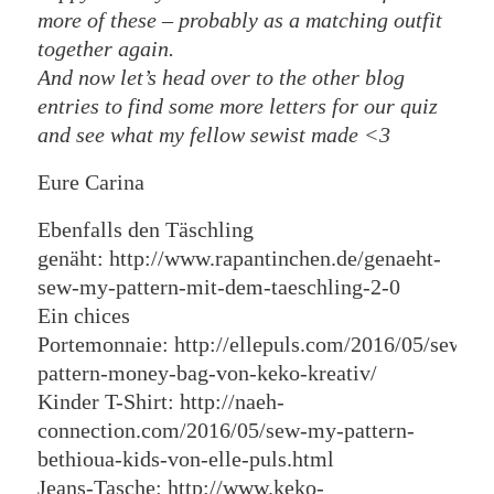
more of these – probably as a matching outfit
together again.
And now let’s head over to the other blog
entries to find some more letters for our quiz
and see what my fellow sewist made <3
Eure Carina
Ebenfalls den Täschling
genäht: http://www.rapantinchen.de/genaeht-
sew-my-pattern-mit-dem-taeschling-2-0
Ein chices
Portemonnaie: http://ellepuls.com/2016/05/sew-
pattern-money-bag-von-keko-kreativ/
Kinder T-Shirt: http://naeh-
connection.com/2016/05/sew-my-pattern-
bethioua-kids-von-elle-puls.html
Jeans-Tasche: http://www.keko-