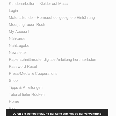
Kundenarbeiten – Kleider auf Mass
Login
Materialkunde – Homeschool geeignete Einführung
Meerjungfrauen Rock
My Account
Nähkurse
Nahtzugabe
Newsletter
Papierschnittmuster digitale Anleitung herunterladen
Password Reset
Press/Media & Cooperations
Shop
Tipps & Anleitungen
Tutorial tiefer Rücken
Home
Blog
Durch die weitere Nutzung der Seite stimmst du der Verwendung