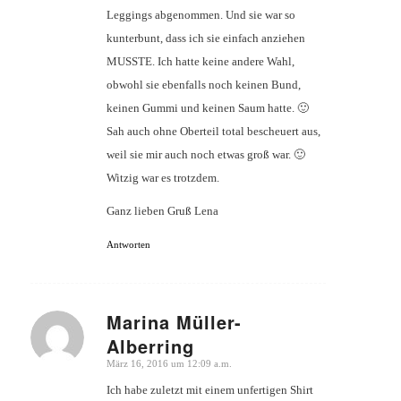
Leggings abgenommen. Und sie war so
kunterbunt, dass ich sie einfach anziehen
MUSSTE. Ich hatte keine andere Wahl,
obwohl sie ebenfalls noch keinen Bund,
keinen Gummi und keinen Saum hatte. 🙂
Sah auch ohne Oberteil total bescheuert aus,
weil sie mir auch noch etwas groß war. 🙂
Witzig war es trotzdem.
Ganz lieben Gruß Lena
Antworten
Marina Müller-
Alberring
sagte:
März 16, 2016 um 12:09 a.m.
Ich habe zuletzt mit einem unfertigen Shirt