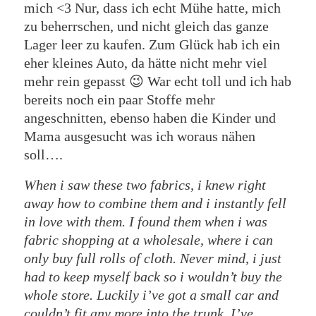
mich <3 Nur, dass ich echt Mühe hatte, mich
zu beherrschen, und nicht gleich das ganze
Lager leer zu kaufen. Zum Glück hab ich ein
eher kleines Auto, da hätte nicht mehr viel
mehr rein gepasst 😉 War echt toll und ich hab
bereits noch ein paar Stoffe mehr
angeschnitten, ebenso haben die Kinder und
Mama ausgesucht was ich woraus nähen
soll….
When i saw these two fabrics, i knew right
away how to combine them and i instantly fell
in love with them. I found them when i was
fabric shopping at a wholesale, where i can
only buy full rolls of cloth. Never mind, i just
had to keep myself back so i wouldn’t buy the
whole store. Luckily i’ve got a small car and
couldn’t fit any more into the trunk. I’ve