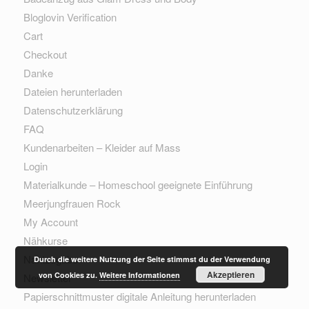
Bloglovin Verification
Cart
Checkout
Danke
Dateien herunterladen
Datenschutzerklärung
FAQ
Kundenarbeiten – Kleider auf Mass
Login
Materialkunde – Homeschool geeignete Einführung
Meerjungfrauen Rock
My Account
Nähkurse
Nahtzugabe
Durch die weitere Nutzung der Seite stimmst du der Verwendung
Akzeptieren
von Cookies zu.
Weitere Informationen
Newsletter
Papierschnittmuster digitale Anleitung herunterladen