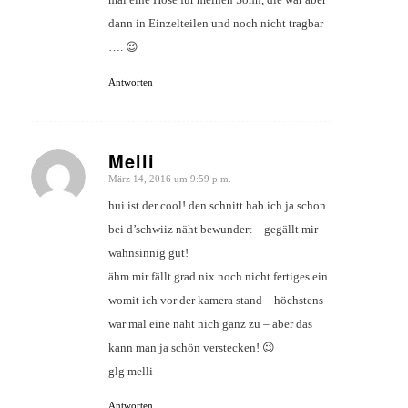
dann in Einzelteilen und noch nicht tragbar
…. 😉
Antworten
Melli
März 14, 2016 um 9:59 p.m.
sagte:
hui ist der cool! den schnitt hab ich ja schon
bei d’schwiiz näht bewundert – gegällt mir
wahnsinnig gut!
ähm mir fällt grad nix noch nicht fertiges ein
womit ich vor der kamera stand – höchstens
war mal eine naht nich ganz zu – aber das
kann man ja schön verstecken! 😉
glg melli
Antworten