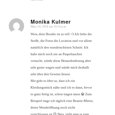
Monika Kulmer
März 14, 2016 um 10:14 p.m.
sagte:
Wow, dein Hoodie ist so toll <3 Ich liebe die
Stoffe, die Fotos die Location und vor allem
natürlich den wunderschönen Schnitt. Ich
habe mich noch nie an Paspeltaschen
versucht, würde diese Herausforderung aber
sehr gerne wagen und würde mich deshalb
sehr über den Gewinn freuen.
Mir geht es öfter so, dass ich ein
Kleidungsstück nähe und ich es dann, bevor
es ganz fertig ist, schon tragen muss 😀 Zum
Beispiel trage ich täglich eine Beanie-Mütze,
deren Wendeöffnung noch nicht
verschlossen ist 😉 Naja, sieht man ja zum