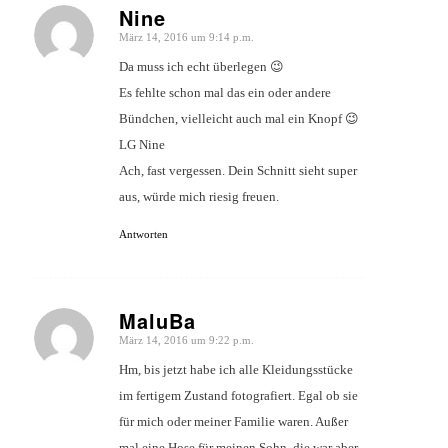
Nine
März 14, 2016 um 9:14 p.m.
sagte:
Da muss ich echt überlegen 😉
Es fehlte schon mal das ein oder andere
Bündchen, vielleicht auch mal ein Knopf 😉
LG Nine
Ach, fast vergessen. Dein Schnitt sieht super
aus, würde mich riesig freuen.
Antworten
MaluBa
März 14, 2016 um 9:22 p.m.
sagte:
Hm, bis jetzt habe ich alle Kleidungsstücke
im fertigem Zustand fotografiert. Egal ob sie
für mich oder meiner Familie waren. Außer
mal eine Hose für meinen Sohn, die war aber