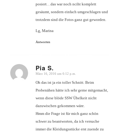
posiert…das war noch nciht komplett
gesäumt, sondern einfach umgeschlagen und
trotzdem sind die Fotos ganz gut geworden.
Lg, Marina
Antworten
Pia S.
März 16, 2016 um 6:12 p.m.
sagte:
Oh das ist ja ein toller Schnitt. Beim
Probenähen hätte ich sehr gerne mitgemacht,
wenn diese blöde SSW Übelkeit nicht
dazuwischen gekommen wäre.
Hmm die Frage ist für mich ganz schön
schwer zu beantworten, da ich versuche
immer die Kleidungsstücke erst zuende zu