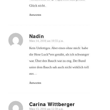
Glück nicht.
Antworten
Nadin
März 14, 2016 um 10:55 p.m.
sagte:
Kein Unfertiges. Aber eines ohne mich: habe
die Hose Luck*ees genäht, als ich schwanger
war. Über den Bauch war zu eng. Der Bund
unter dem Bauch sah auch nicht wirklich toll
aus…
Antworten
Carina Wittberger
März 15, 2016 um 12:50 a.m.