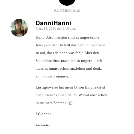
KOMMENTARE
DanniHanni
März 14, 2016 um 8:16 p.m.
sagte:
Huhu. Also meisten sind es ungesäumte
Jerseykleider. Da fällt das nämlich garnicht
so auf, dass da noch was fehlt. Aber den
Saumabschluss mach ich so ungern… ich
muss es immer schon anziehen und denk:
ähhhh noch säumen…
Lustigerweise hat mein Onion Empirekleid
noch immer keinen Saum. Wohnt aber schon
in meinem Schrank :)))
LG danni
Antworten