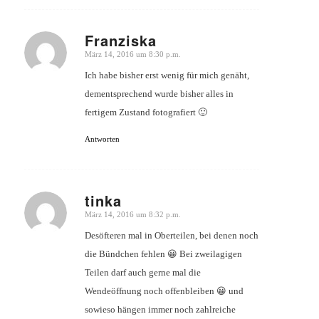
Franziska
März 14, 2016 um 8:30 p.m.
sagte:
Ich habe bisher erst wenig für mich genäht,
dementsprechend wurde bisher alles in
fertigem Zustand fotografiert 🙂
Antworten
tinka
März 14, 2016 um 8:32 p.m.
sagte:
Desöfteren mal in Oberteilen, bei denen noch
die Bündchen fehlen 😀 Bei zweilagigen
Teilen darf auch gerne mal die
Wendeöffnung noch offenbleiben 😀 und
sowieso hängen immer noch zahlreiche