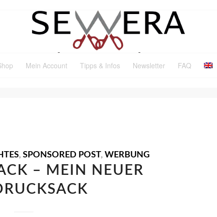
Shop
Mein Account
Tipps & Infos
Newsletter
FAQ
R: MUCKELIE
HTES
,
SPONSORED POST
,
WERBUNG
CK – MEIN NEUER
DRUCKSACK