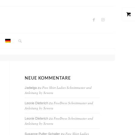
NEUE KOMMENTARE
Jadwiga
zu
Free Shirt Ladies Schnittmuster und
Anleitung by Sewera
Leonie Dieterich
zu
FreeDress Schnittmuster und
Anleitung by Sewera
Leonie Dieterich
zu
FreeDress Schnittmuster und
Anleitung by Sewera
Susanne Pulfer-Schaller
zu
Free Shirt Ladies