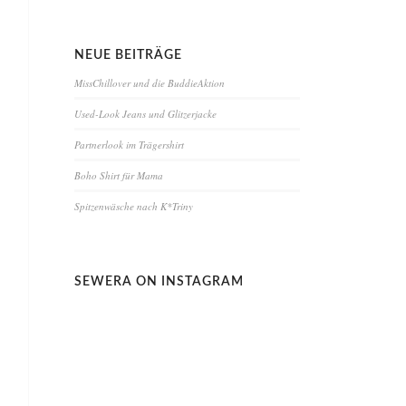
NEUE BEITRÄGE
MissChillover und die BuddieAktion
Used-Look Jeans und Glitzerjacke
Partnerlook im Trägershirt
Boho Shirt für Mama
Spitzenwäsche nach K*Triny
SEWERA ON INSTAGRAM