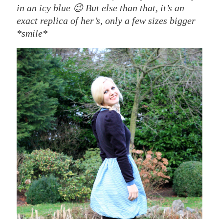
in an icy blue 😉 But else than that, it’s an
exact replica of her’s, only a few sizes bigger
*smile*