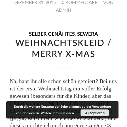
/
/
DEZEMBER 31, 2015
0 KOMMENTARE
VON
ADMIN
SELBER GENÄHTES
,
SEWERA
WEIHNACHTSKLEID /
MERRY X-MAS
Na, habt ihr alle schon schön gefeiert? Bei uns
ist der erste Weihnachtstag ein voller Erfolg
gewesen (besonders für die Kinder, aber das
gehört sich ja so 😀 ). Ich hab mir natürlich
Durch die weitere Nutzung der Seite stimmst du der Verwendung
ein schön festliches Kleid genäht dieses Jahr
Akzeptieren
von Cookies zu.
Weitere Informationen
(ja gut, es ist mehr wie eines entstanden..) und
dieses möchte ich euch nun gerne zeigen <3