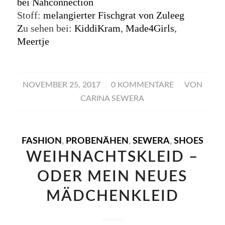
bei Nähconnection
Stoff:
melangierter Fischgrat von Zuleeg
Z
u sehen bei:
KiddiKram
,
Made4Girls
,
Meertje
/
/
NOVEMBER 25, 2017
0 KOMMENTARE
VON
CARINA SEWERA
FASHION
,
PROBENÄHEN
,
SEWERA
,
SHOES
WEIHNACHTSKLEID –
ODER MEIN NEUES
MÄDCHENKLEID