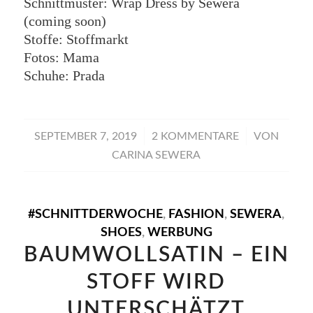
Schnittmuster: Wrap Dress by Sewera
(coming soon)
Stoffe: Stoffmarkt
Fotos: Mama
Schuhe: Prada
/
/
SEPTEMBER 7, 2019
2 KOMMENTARE
VON
CARINA SEWERA
#SCHNITTDERWOCHE
,
FASHION
,
SEWERA
,
SHOES
,
WERBUNG
BAUMWOLLSATIN – EIN
STOFF WIRD
UNTERSCHÄTZT