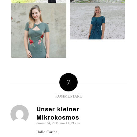
7
KOMMENTARE
Unser kleiner
Mikrokosmos
sagte:
Januar 24, 2019 um 11:19 a.m.
Hallo Carina,