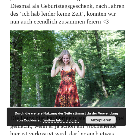
Diesmal als Geburtstagsgeschenk, nach Jahren
des ‘ich hab leider keine Zeit’, konnten wir
nun auch eeendlich zusammen feiern <3
Durch die weitere Nutzung der Seite stimmst du der Verwendung
Die Fotos hier hat übrigens auch mein Kumpel
Akzeptieren
von Cookies zu.
Weitere Informationen
gemacht, wenn er ja schon ein Wochenende
hier ist verköstigt wird, darf er auch etwas